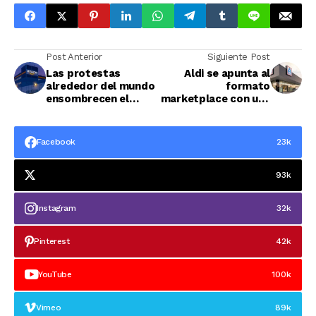
Post Anterior
Siguiente Post
Las protestas
Aldi se apunta al
alrededor del mundo
formato
ensombrecen el
marketplace con una
Black Friday de
plataforma de
Amazon
productos de bazar
Facebook
23k
93k
Instagram
32k
Pinterest
42k
YouTube
100k
Vimeo
89k