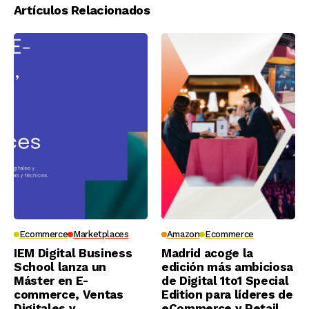
Artículos Relacionados
Ecommerce
Marketplaces
Amazon
Ecommerce
IEM Digital Business
Madrid acoge la
School lanza un
edición más ambiciosa
Máster en E-
de Digital 1to1 Special
commerce, Ventas
Edition para líderes de
Digitales y
eCommerce y Retail