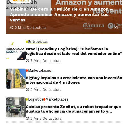
Amazon
Webinar: De cero a 1 Millón de € en Amazon –
Aprende a dominar Amazon y aumentar tus
ventas
2 Mins De Lectura
Entrevistas
Israel (Goodbuy Logística): “Diseñamos la
logística desde el lado real del vendedor online”
7 Mins De Lectura
Marketplaces
BigBuy impulsa su crecimiento con una inversión
internacional de 4 millones
2 Mins De Lectura
Logistica
Marketplaces
Cainiao presenta ZeeBot, su robot trepador que
duplica la eficiencia de almacenamiento y
recogida en pruebas reales
2 Mins De Lectura