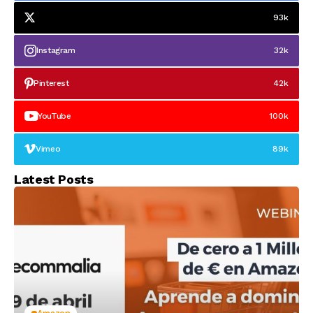
93k
Instagram
32k
Pinterest
42k
YouTube
100k
Vimeo
89k
Latest Posts