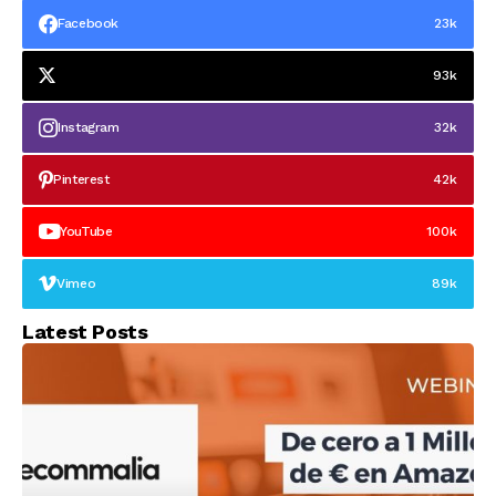
Facebook
23k
93k
Instagram
32k
Pinterest
42k
YouTube
100k
Vimeo
89k
Latest Posts