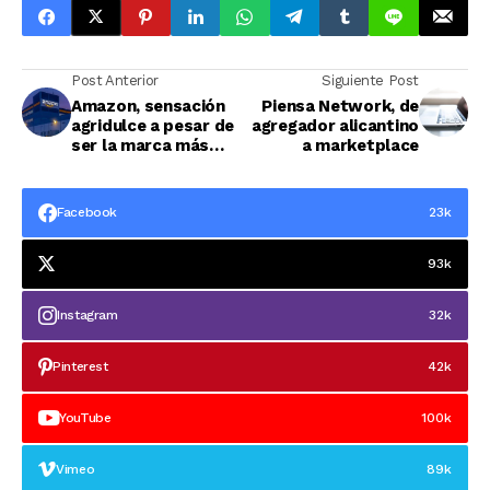
Post Anterior
Siguiente Post
Amazon, sensación
Piensa Network, de
agridulce a pesar de
agregador alicantino
ser la marca más
a marketplace
valiosa del mundo
Facebook
23k
93k
Instagram
32k
Pinterest
42k
YouTube
100k
Vimeo
89k