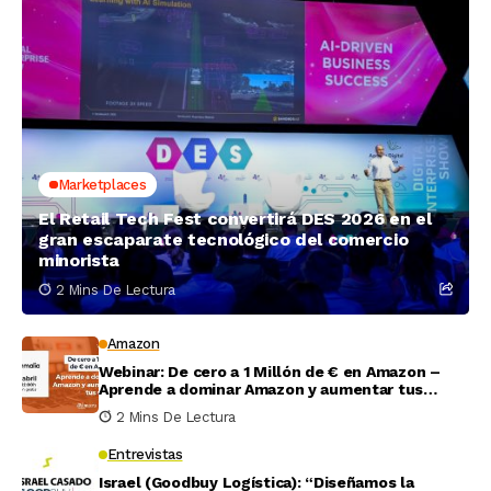
Marketplaces
El Retail Tech Fest convertirá DES 2026 en el
gran escaparate tecnológico del comercio
minorista
2 Mins De Lectura
Amazon
Webinar: De cero a 1 Millón de € en Amazon –
Aprende a dominar Amazon y aumentar tus
ventas
2 Mins De Lectura
Entrevistas
Israel (Goodbuy Logística): “Diseñamos la