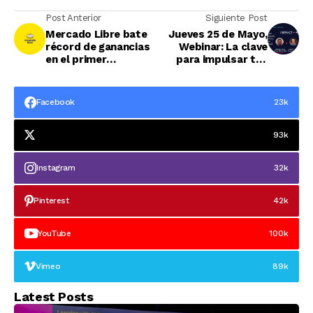
Post Anterior
Siguiente Post
Mercado Libre bate
Jueves 25 de Mayo,
récord de ganancias
Webinar: La clave
en el primer
para impulsar tus
trimestre de 2023
ventas con Amazon
Cloud
Facebook
23k
93k
Instagram
32k
Pinterest
42k
YouTube
100k
Vimeo
89k
Latest Posts