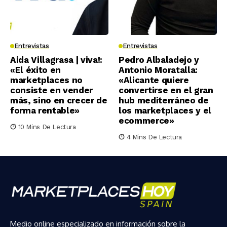
Entrevistas
Entrevistas
Aida Villagrasa | viva!:
Pedro Albaladejo y
«El éxito en
Antonio Moratalla:
marketplaces no
«Alicante quiere
consiste en vender
convertirse en el gran
más, sino en crecer de
hub mediterráneo de
forma rentable»
los marketplaces y el
ecommerce»
10 Mins De Lectura
4 Mins De Lectura
Medio online especializado en información sobre la