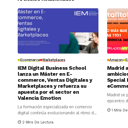
Ecommerce
Marketplaces
Amazon
E
IEM Digital Business School
Madrid a
lanza un Máster en E-
ambicios
commerce, Ventas Digitales y
Special 
Marketplaces y refuerza su
eCommer
apuesta por el sector en
Madrid se p
Valencia Emotion
epicentro d
La formación especializada en comercio
1 Mins De
digital continúa evolucionando al ritmo del
mercado....
2 Mins De Lectura