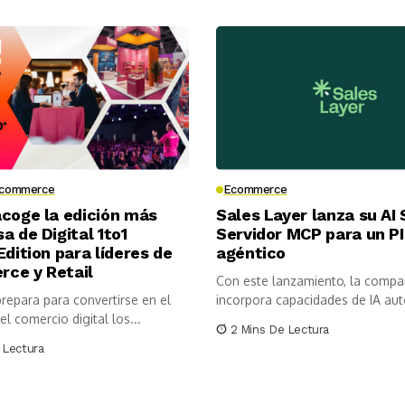
commerce
Ecommerce
coge la edición más
Sales Layer lanza su AI 
a de Digital 1to1
Servidor MCP para un P
Edition para líderes de
agéntico
ce y Retail
Con este lanzamiento, la compa
repara para convertirse en el
incorpora capacidades de IA au
el comercio digital los...
especializada...
2 Mins De Lectura
 Lectura