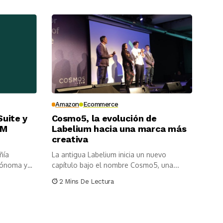
Amazon
Ecommerce
Suite y
Cosmo5, la evolución de
IM
Labelium hacia una marca más
creativa
ñía
La antigua Labelium inicia un nuevo
tónoma y
capítulo bajo el nombre Cosmo5, una...
2 Mins De Lectura