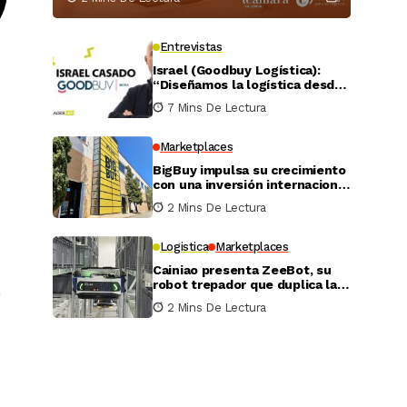
Entrevistas
Israel (Goodbuy Logística):
“Diseñamos la logística desde
el lado real del vendedor
7 Mins De Lectura
online”
Marketplaces
BigBuy impulsa su crecimiento
con una inversión internacional
de 4 millones
2 Mins De Lectura
Logistica
Marketplaces
Cainiao presenta ZeeBot, su
robot trepador que duplica la
o
eficiencia de almacenamiento
2 Mins De Lectura
y recogida en pruebas reales