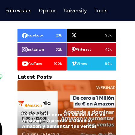
Entrevistas
Opinion
University
Tools
Facebook
23k
93k
Instagram
32k
Pinterest
42k
YouTube
100k
Vimeo
89k
Latest Posts
Amazon
Webinar: De cero a 1 Millón de € en
Amazon – Aprende a dominar
Amazon y aumentar tus ventas
2 Mins De Lectura