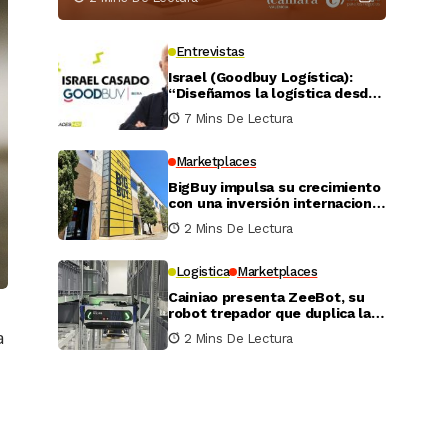
Entrevistas
Israel (Goodbuy Logística):
“Diseñamos la logística desde
el lado real del vendedor
7 Mins De Lectura
online”
Marketplaces
BigBuy impulsa su crecimiento
con una inversión internacional
de 4 millones
2 Mins De Lectura
Logistica
Marketplaces
Cainiao presenta ZeeBot, su
robot trepador que duplica la
eficiencia de almacenamiento
a
2 Mins De Lectura
y recogida en pruebas reales