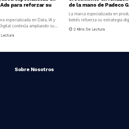
Ads para reforzar su
de la mano de Padeco G
La marca especializada en prod
ra especializada en Data, IA y
bebés refuerza su estrategia digi
igital continúa ampliando su...
2 Mins De Lectura
 Lectura
Sobre Nosotros