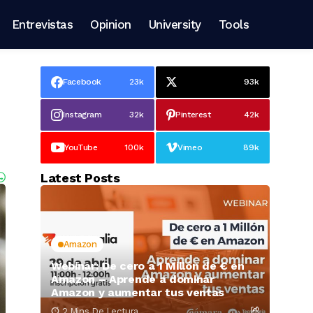
Entrevistas
Opinion
University
Tools
Facebook
23k
93k
Instagram
32k
Pinterest
42k
YouTube
100k
Vimeo
89k
Latest Posts
Amazon
Webinar: De cero a 1 Millón de € en
Amazon – Aprende a dominar
Amazon y aumentar tus ventas
2 Mins De Lectura