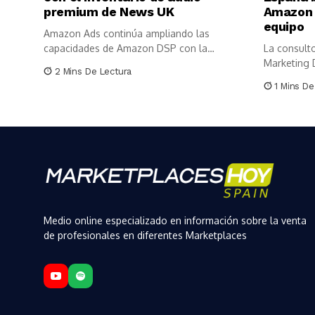
premium de News UK
Amazon 
equipo
Amazon Ads continúa ampliando las
capacidades de Amazon DSP con la
La consulto
incorporación...
Marketing D
2 Mins De Lectura
1 Mins De
Medio online especializado en información sobre la venta
de profesionales en diferentes Marketplaces